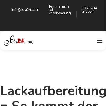
Termin nach
(037324)
info@fola24.com
tel.
213837
Vereinbarung
Lackaufbereitun
= So kommt der