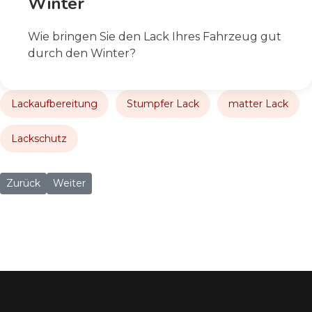
Winter
Wie bringen Sie den Lack Ihres Fahrzeug gut
durch den Winter?
Lackaufbereitung
Stumpfer Lack
matter Lack
Lackschutz
Vorheriger Beitrag: Wie läuft eine Defolierung ab?
Nächster Beitrag: Reifenwechsel im Winter
Zurück
Weiter