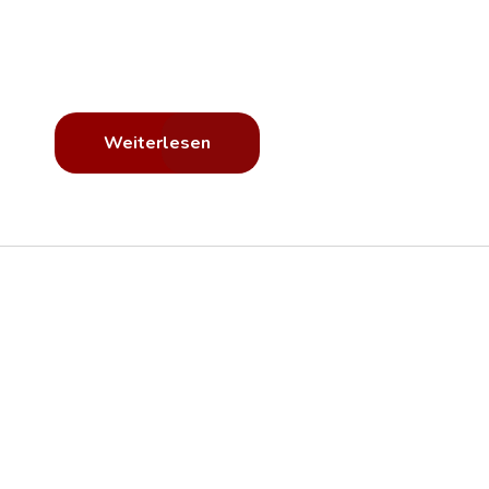
Ändern Sie die Farbe Ihres Fahrzeugs und schützen Sie
gleichzeitig Ihren Lack.
Die Folierung ist jederzeit rückstandsfrei entfernbar.
Weiterlesen
Hohe
Schnelle
Bundesweit
Qualität
Ausführung
Einheitliche
Fahrzeuge -
Lkw Beschriftung.
Passen Sie Ihre Lkws Ihrem Firmendesign an. Wir