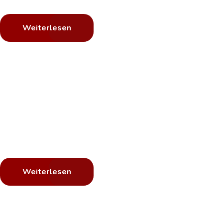
Wir bekleben Ihre Fahrzeugflotte bundesweit vor Ort.
Weiterlesen
Hagelschaden?
Parkdellen?
Wir entfernen es.
Schnell ist es passiert: Sie haben eine Delle im Fahrzeug.
Wir entfernen Sie wieder.
Weiterlesen
Sie haben platte