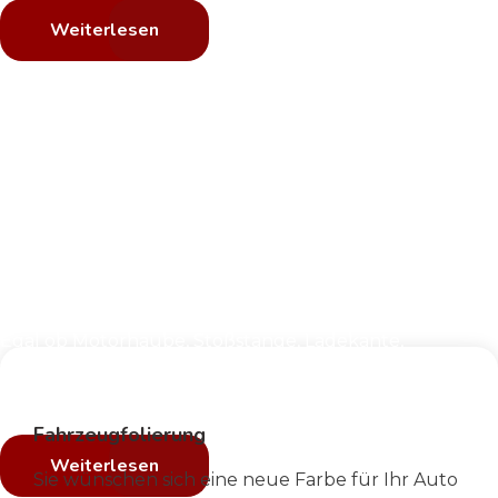
Weiterlesen
Schützen Sie Ihren
Lack
mit einer
Schutzfolie.
Egal ob Motorhaube, Stoßstange, Ladekante,
Einstiegsleiste oder komplettes Fahrzeug.
Wir schützen Ihr Fahrzeug vor Steinschlägen und
Kratzer.
Fahrzeugfolierung
Weiterlesen
Sie wünschen sich eine neue Farbe für Ihr Auto