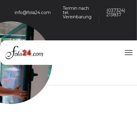
Termin nach
(037324)
info@fola24.com
tel.
213837
Vereinbarung
Hohe
Schnelle
Alles aus
Qualität
Ausführung
einer Hand
Schnelle
Farbveränderung
mit einer Folierung.