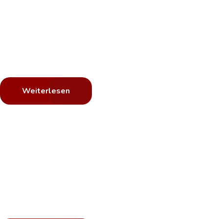
Reifen?
Wir reparieren es.
Egal ob abgefahrene Reifen oder nur ein schneller
Saisonwechsel, wir sind Ihr Ansprechpartner.
Weiterlesen
Ihr Lack ist matt?
Wir polieren ihn
wieder auf.
Matter Lack sieht nicht mehr schön aus, wir bringen ihn
wieder zum Strahlen.