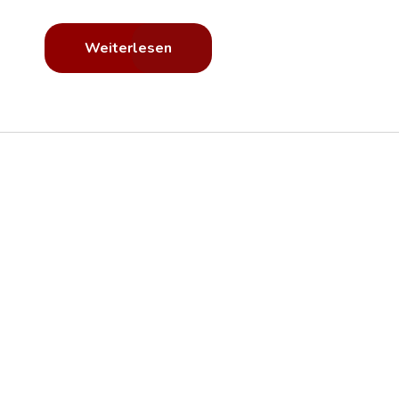
bekleben Ihre Lkws bundesweit vor Ort.
Weiterlesen
Hohe
Schnelle
Bundesweit
Qualität
Ausführung
Einheitliche
Fahrzeuge durch
die
Fuhrparkbeschriftu
Passen Sie Ihre Firmenfahrzeuge Ihrem Firmendesign
an.